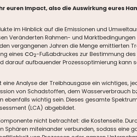
 ihr euren Impact, also die Auswirkung eures Ha
dukte im Hinblick auf die Emissionen und Umwelta
sen Veränderten Rahmen- und Marktbedingungen vo
n den vergangenen Jahren die Menge emittierten T
lung eines
CO
-Fußabdruckes zur Bestimmung des 
2
d darauf aufbauender Prozessoptimierung kann so
t eine Analyse der Treibhausgase ein wichtiges, je
Emission von Schadstoffen, dem Wasserverbrauch 
n ebenfalls wichtig sein. Dieses gesamte Spektr
ssessment (LCA) abgebildet.
Komponente nicht betrachtet: die Kostenseite. Dur
n Sphären miteinander verbunden, sodass eine ga